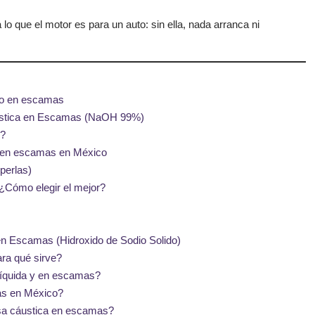
lo que el motor es para un auto: sin ella, nada arranca ni
dio en escamas
áustica en Escamas (NaOH 99%)
s?
ca en escamas en México
 perlas)
¿Cómo elegir el mejor?
n Escamas (Hidroxido de Sodio Solido)
ra qué sirve?
 líquida y en escamas?
as en México?
osa cáustica en escamas?