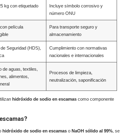
5 kg con etiquetado
Incluye símbolo corrosivo y
número ONU
con película
Para transporte seguro y
ible
almacenamiento
 de Seguridad (HDS),
Cumplimiento con normativas
ca
nacionales e internacionales
 de aguas, textiles,
Procesos de limpieza,
nes, alimentos,
neutralización, saponificación
neral
tilizan
hidróxido de sodio en escamas
como componente
n escamas?
mo
hidróxido de sodio en escamas
o
NaOH sólido al 99%
, se