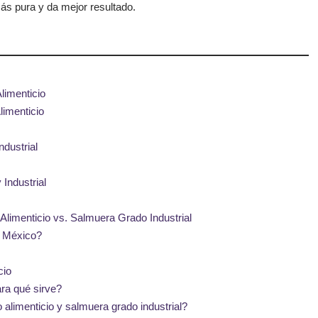
más pura y da mejor resultado.
limenticio
limenticio
dustrial
Industrial
limenticio vs. Salmuera Grado Industrial
n México?
cio
ara qué sirve?
 alimenticio y salmuera grado industrial?