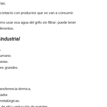
ias.
 contacto con productos que se van a consumir.
mo usar esa agua del grifo sin filtrar: puede tener
alimentos.
Industrial
.
humano.
arias.
ues grandes.
ansferencia térmica.
tador.
 metalúrgicas.
ón de pH y reducción de metales.